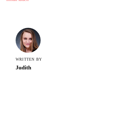
Alle Blogartikel in TCS
WRITTEN BY
Judith