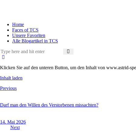
Home
Faces of TCS
Unsere Favoriten
Alle Blogartikel in TCS
Klicken Sie auf den unteren Button, um den Inhalt von www.astrid-sper
Inhalt laden
Beitragsnavigation
Previous
Darf man den Willen des Verstorbenen missachten?
14. Mai 2026
Next