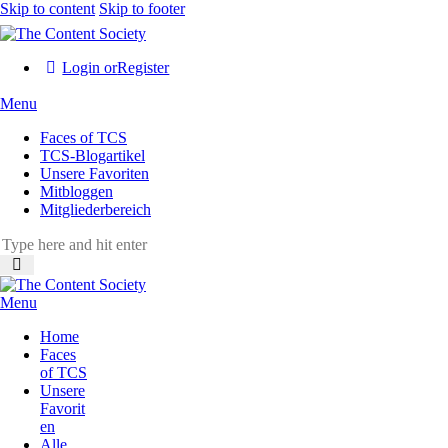
Skip to content
Skip to footer
Login or
Register
Menu
Faces of TCS
TCS-Blogartikel
Unsere Favoriten
Mitbloggen
Mitgliederbereich
Menu
Home
Faces
of TCS
Unsere
Favorit
en
Alle