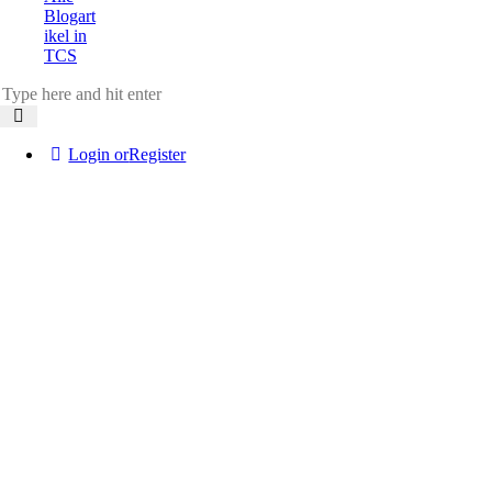
Blogart
ikel in
TCS
Login or
Register