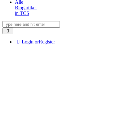
Alle
Blogartikel
in TCS
Login or
Register