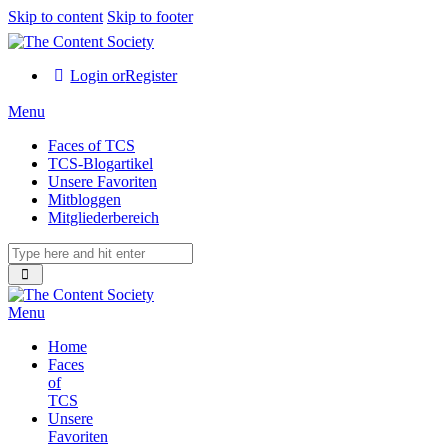
Skip to content
Skip to footer
Login or
Register
Menu
Faces of TCS
TCS-Blogartikel
Unsere Favoriten
Mitbloggen
Mitgliederbereich
Menu
Home
Faces
of
TCS
Unsere
Favoriten