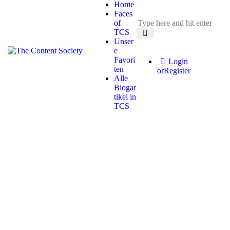
Home
Faces
of
TCS
Unser
e
Favori
Login
ten
or
Register
Alle
Blogar
tikel in
TCS