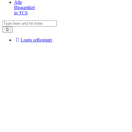
Alle
Blogartikel
in TCS
Login or
Register