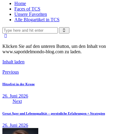
Home
Faces of TCS
Unsere Favoriten
Alle Blogartikel in TCS
Klicken Sie auf den unteren Button, um den Inhalt von
www.saporidelmondo-blog.com zu laden.
Inhalt laden
Beitragsnavigation
Previous
Hitzefrei in der Krone
26. Juni 2026
Next
Great Ager und Lebensqualität – persönliche Erfahrungen + Strategien
26. Juni 2026