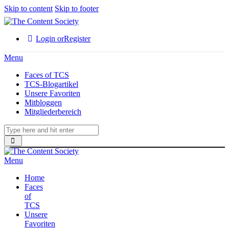
Skip to content
Skip to footer
Login or
Register
Menu
Faces of TCS
TCS-Blogartikel
Unsere Favoriten
Mitbloggen
Mitgliederbereich
Menu
Home
Faces
of
TCS
Unsere
Favoriten