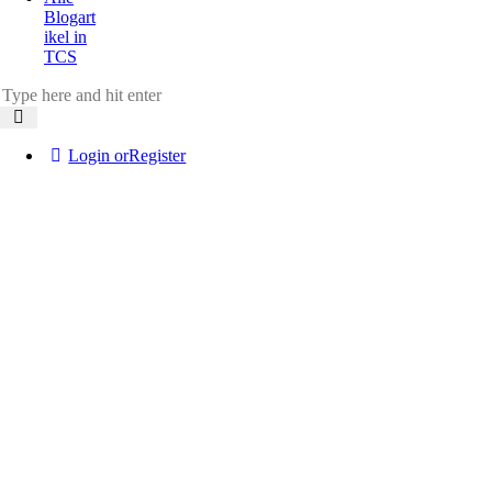
Blogart
ikel in
TCS
Login or
Register