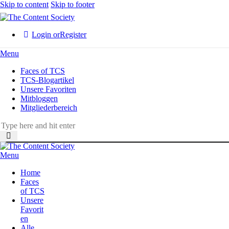
Skip to content
Skip to footer
Login or
Register
Menu
Faces of TCS
TCS-Blogartikel
Unsere Favoriten
Mitbloggen
Mitgliederbereich
Menu
Home
Faces
of TCS
Unsere
Favorit
en
Alle