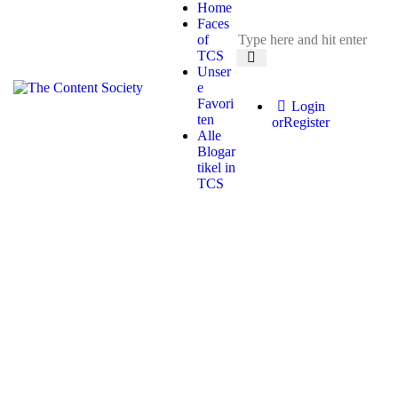
Home
Faces
of
TCS
Unser
e
Favori
Login
ten
or
Register
Alle
Blogar
tikel in
TCS