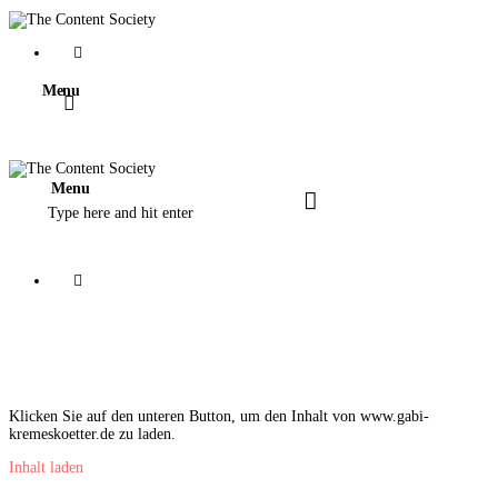
Home
Faces of TCS
Menu
Unsere Favoriten
Menu
Alle Blogartikel in TCS
Klicken Sie auf den unteren Button, um den Inhalt von www.gabi-
kremeskoetter.de zu laden.
Inhalt laden