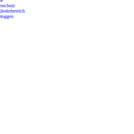
me
enschutz
liederbereich
bloggen