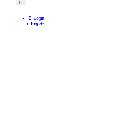
Login
or
Register