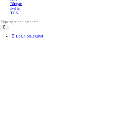
Blogart
ikel in
TCS
Login or
Register