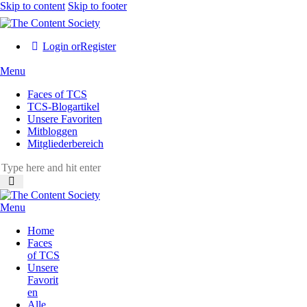
Skip to content
Skip to footer
Login or
Register
Menu
Faces of TCS
TCS-Blogartikel
Unsere Favoriten
Mitbloggen
Mitgliederbereich
Menu
Home
Faces
of TCS
Unsere
Favorit
en
Alle