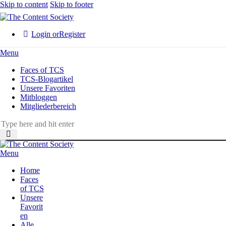
Skip to content
Skip to footer
Login or
Register
Menu
Faces of TCS
TCS-Blogartikel
Unsere Favoriten
Mitbloggen
Mitgliederbereich
Menu
Home
Faces
of TCS
Unsere
Favorit
en
Alle