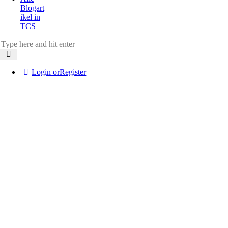
Blogart
ikel in
TCS
Login or
Register