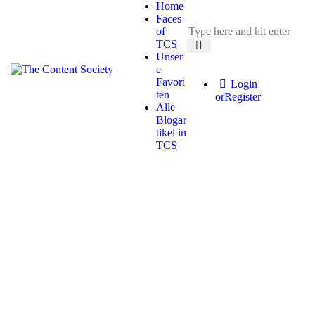
Home
Faces
of
TCS
Unser
e
Favori
Login
ten
or
Register
Alle
Blogar
tikel in
TCS