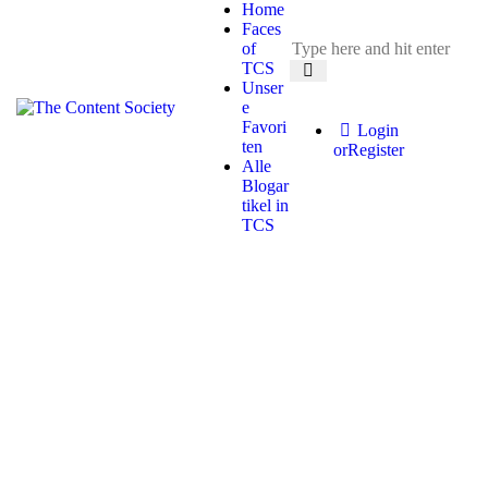
Home
Faces
of
TCS
Unser
e
Favori
Login
ten
or
Register
Alle
Blogar
tikel in
TCS