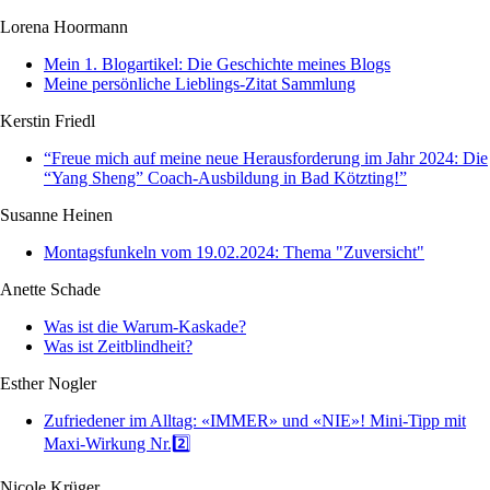
Lorena Hoormann
Mein 1. Blogartikel: Die Geschichte meines Blogs
Meine persönliche Lieblings-Zitat Sammlung
Kerstin Friedl
“Freue mich auf meine neue Herausforderung im Jahr 2024: Die
“Yang Sheng” Coach-Ausbildung in Bad Kötzting!”
Susanne Heinen
Montagsfunkeln vom 19.02.2024: Thema "Zuversicht"
Anette Schade
Was ist die Warum-Kaskade?
Was ist Zeitblindheit?
Esther Nogler
Zufriedener im Alltag: «IMMER» und «NIE»! Mini-Tipp mit
Maxi-Wirkung Nr.2️⃣
Nicole Krüger