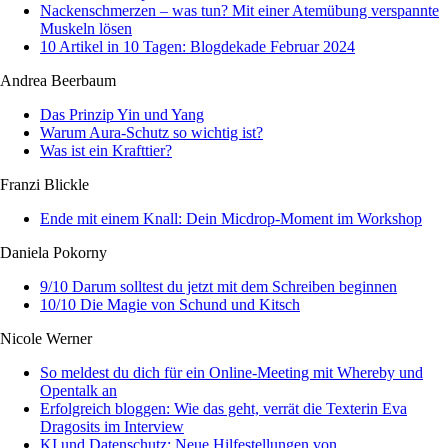
Nackenschmerzen – was tun? Mit einer Atemübung verspannte
Muskeln lösen
10 Artikel in 10 Tagen: Blogdekade Februar 2024
Andrea Beerbaum
Das Prinzip Yin und Yang
Warum Aura-Schutz so wichtig ist?
Was ist ein Krafttier?
Franzi Blickle
Ende mit einem Knall: Dein Micdrop-Moment im Workshop
Daniela Pokorny
9/10 Darum solltest du jetzt mit dem Schreiben beginnen
10/10 Die Magie von Schund und Kitsch
Nicole Werner
So meldest du dich für ein Online-Meeting mit Whereby und
Opentalk an
Erfolgreich bloggen: Wie das geht, verrät die Texterin Eva
Dragosits im Interview
KI und Datenschutz: Neue Hilfestellungen von