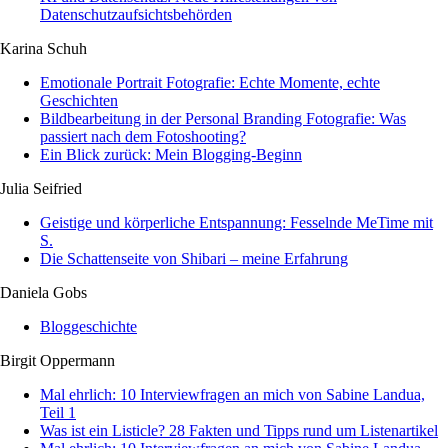
Datenschutzaufsichtsbehörden
Karina Schuh
Emotionale Portrait Fotografie: Echte Momente, echte
Geschichten
Bildbearbeitung in der Personal Branding Fotografie: Was
passiert nach dem Fotoshooting?
Ein Blick zurück: Mein Blogging-Beginn
Julia Seifried
Geistige und körperliche Entspannung: Fesselnde MeTime mit
S.
Die Schattenseite von Shibari – meine Erfahrung
Daniela Gobs
Bloggeschichte
Birgit Oppermann
Mal ehrlich: 10 Interviewfragen an mich von Sabine Landua,
Teil 1
Was ist ein Listicle? 28 Fakten und Tipps rund um Listenartikel