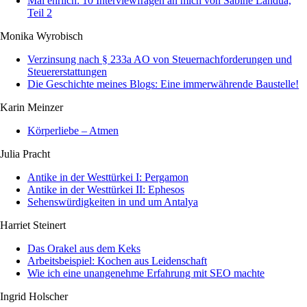
Mal ehrlich: 10 Interviewfragen an mich von Sabine Landua,
Teil 2
Monika Wyrobisch
Verzinsung nach § 233a AO von Steuernachforderungen und
Steuererstattungen
Die Geschichte meines Blogs: Eine immerwährende Baustelle!
Karin Meinzer
Körperliebe – Atmen
Julia Pracht
Antike in der Westtürkei I: Pergamon
Antike in der Westtürkei II: Ephesos
Sehenswürdigkeiten in und um Antalya
Harriet Steinert
Das Orakel aus dem Keks
Arbeitsbeispiel: Kochen aus Leidenschaft
Wie ich eine unangenehme Erfahrung mit SEO machte
Ingrid Holscher