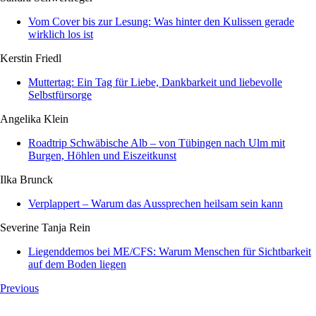
Vom Cover bis zur Lesung: Was hinter den Kulissen gerade
wirklich los ist
Kerstin Friedl
Muttertag: Ein Tag für Liebe, Dankbarkeit und liebevolle
Selbstfürsorge
Angelika Klein
Roadtrip Schwäbische Alb – von Tübingen nach Ulm mit
Burgen, Höhlen und Eiszeitkunst
Ilka Brunck
Verplappert – Warum das Aussprechen heilsam sein kann
Severine Tanja Rein
Liegenddemos bei ME/CFS: Warum Menschen für Sichtbarkeit
auf dem Boden liegen
Beitragsnavigation
Previous