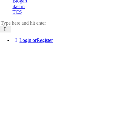
Blogart
ikel in
TCS
Login or
Register