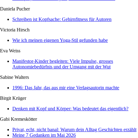
Daniela Pucher
Schreiben ist Kopfsache: Gehirnfitness für Autoren
Victoria Hirsch
Wie ich meinen eigenen Yoga-Stil gefunden habe
Eva Weiss
Manifestor-Kinder begleiten: Viele Impulse, grosses
Autonomiebedürfnis und der Umgang mit der Wut
Sabine Walters
1996: Das Jahr, das aus mir eine Verlagsautorin machte
Birgit Krüger
Denken mit Kopf und Körper: Was bedeutet das eigentlich?
Gabi Kremeskötter
Privat, echt, nicht banal: Warum dein Alltag Geschichten erzählt
Meine 7 Gedanken im Mai 2026