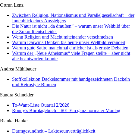
Ortrun Lenz
Zwischen Religion, Nationalismus und Parallelgesellschaft – der
Innenblick eines Aussteigers
Die Natur ist nicht „da draußen“ – warum unser Weltbild über
die Zukunft entscheidet
Wenn Religion und Macht miteinander verschmelzen
Warum Darwins Denken bis heute unser Weltbild verändert
Warum gute Satire manchmal ehrlicher ist als ernste Debatten
Warum der „Neue Atheismus“ viele Fragen stellte – aber nicht
alle beantworten konnte
Andrea Mühlbauer
Stoffkollektion Dackelsommer mit handgezeichneten Dackeln
und Retrostyle Blumen
Sandra Schneider
To-Want-Liste Quartal 2/2026
Ronny’s Bürotagebuch – #01 Ein ganz normaler Montag
Blanka Hauke
Darmgesundheit – Laktoseunverträglichkeit