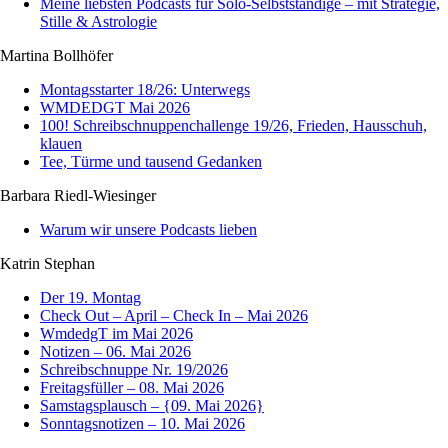
Meine liebsten Podcasts für Solo-Selbstständige – mit Strategie,
Stille & Astrologie
Martina Bollhöfer
Montagsstarter 18/26: Unterwegs
WMDEDGT Mai 2026
100! Schreibschnuppenchallenge 19/26, Frieden, Hausschuh,
klauen
Tee, Türme und tausend Gedanken
Barbara Riedl-Wiesinger
Warum wir unsere Podcasts lieben
Katrin Stephan
Der 19. Montag
Check Out – April – Check In – Mai 2026
WmdedgT im Mai 2026
Notizen – 06. Mai 2026
Schreibschnuppe Nr. 19/2026
Freitagsfüller – 08. Mai 2026
Samstagsplausch – {09. Mai 2026}
Sonntagsnotizen – 10. Mai 2026