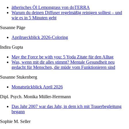
ätherisches Öl Lemongrass von doTERRA
Warum du deinen Diffuser regelmäßig reinigen solltest – und
wie es in 5 Minuten geht
Susanne Päge
Aprilrueckblick 2026-Coloring
Indira Gupta
May the Force be with you: 5 Yoda Zitate für den Alltag
Was, wenn mit dir alles stimmt? Mentale Gesundheit neu
gedacht für Menschen, die müde vom Funktionieren sind
Susanne Stukenberg
Monatsrückblick April 2026
Dipl. Psych. Monika Müller-Herrmann
Das Jahr 2007 war das Jahr, in dem ich mit Trauerbegleitung
begann
Sophie M. Seller