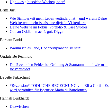
Ugh – es gibt solche Wochen, oder?
Britta Just
Wie Sichtbarkeit mein Leben verändert hat – und warum Deine
Website weit mehr ist als eine digitale Visitenkarte
Deine Website im Fokus: Portfolio & Case Studies
Ode an Oddie – mach’s gut, Digga
Barbara Burkl
Warum ich es liebe, Hochzeitsplanerin zu sein:
Gudula Be-Pechhold
Die 5 zentralen Fehler bei Ordnung & Stauraum – und wie man
sie vermeidet
Babette Fritzsching
*Rezension* TÖDLICHE BEGEGNUNG von Elisa Corti – Es
wird persönlich für Ispettrice Maria di Bartolomeo
Hannah Burkhardt
Dazwischen