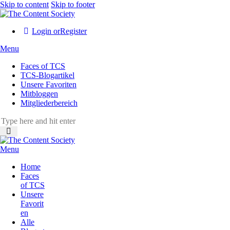
Skip to content
Skip to footer
Login or
Register
Menu
Faces of TCS
TCS-Blogartikel
Unsere Favoriten
Mitbloggen
Mitgliederbereich
Menu
Home
Faces
of TCS
Unsere
Favorit
en
Alle