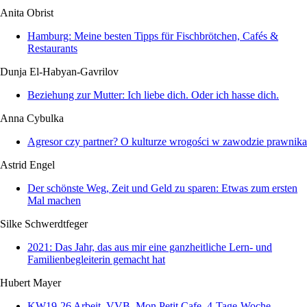
Anita Obrist
Hamburg: Meine besten Tipps für Fischbrötchen, Cafés &
Restaurants
Dunja El-Habyan-Gavrilov
Beziehung zur Mutter: Ich liebe dich. Oder ich hasse dich.
Anna Cybulka
Agresor czy partner? O kulturze wrogości w zawodzie prawnika
Astrid Engel
Der schönste Weg, Zeit und Geld zu sparen: Etwas zum ersten
Mal machen
Silke Schwerdtfeger
2021: Das Jahr, das aus mir eine ganzheitliche Lern- und
Familienbegleiterin gemacht hat
Hubert Mayer
KW19-26 Arbeit, VVB, Mon Petit Cafe, 4-Tage-Woche,