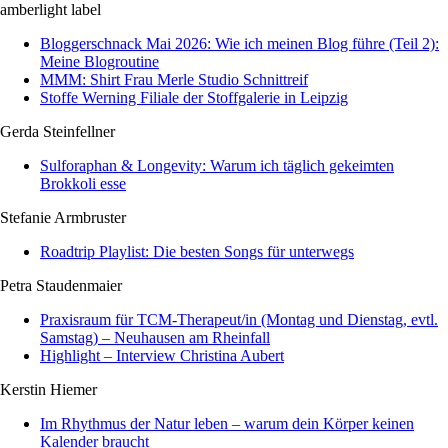
amberlight label
Bloggerschnack Mai 2026: Wie ich meinen Blog führe (Teil 2):
Meine Blogroutine
MMM: Shirt Frau Merle Studio Schnittreif
Stoffe Werning Filiale der Stoffgalerie in Leipzig
Gerda Steinfellner
Sulforaphan & Longevity: Warum ich täglich gekeimten
Brokkoli esse
Stefanie Armbruster
Roadtrip Playlist: Die besten Songs für unterwegs
Petra Staudenmaier
Praxisraum für TCM-Therapeut/in (Montag und Dienstag, evtl.
Samstag) – Neuhausen am Rheinfall
Highlight – Interview Christina Aubert
Kerstin Hiemer
Im Rhythmus der Natur leben – warum dein Körper keinen
Kalender braucht