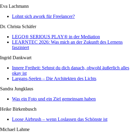
Eva Lachmann
Lohnt sich awork für Freelancer?
Dr. Christa Schäfer
LEGO® SERIOUS PLAY® in der Mediation
LEARNTEC 2026: Was mich an der Zukunft des Lernens
fasziniert
Ingrid Dankwart
Innere Freiheit: Sehnst du dich danach, obwohl äußerlich alles
okay ist
Largans-Seelen – Die Architekten des Lichts
Sandra Jungklaus
Was ein Foto und ein Ziel gemeinsam haben
Heike Birkenbusch
Loose Airbrush – wenn Loslassen das Schönste ist
Michael Lahme