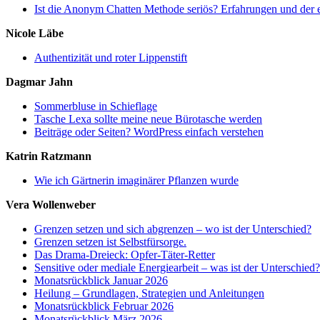
Ist die Anonym Chatten Methode seriös? Erfahrungen und der 
Nicole Läbe
Authentizität und roter Lippenstift
Dagmar Jahn
Sommerbluse in Schieflage
Tasche Lexa sollte meine neue Bürotasche werden
Beiträge oder Seiten? WordPress einfach verstehen
Katrin Ratzmann
Wie ich Gärtnerin imaginärer Pflanzen wurde
Vera Wollenweber
Grenzen setzen und sich abgrenzen – wo ist der Unterschied?
Grenzen setzen ist Selbstfürsorge.
Das Drama-Dreieck: Opfer-Täter-Retter
Sensitive oder mediale Energiearbeit – was ist der Unterschied?
Monatsrückblick Januar 2026
Heilung – Grundlagen, Strategien und Anleitungen
Monatsrückblick Februar 2026
Monatsrückblick März 2026