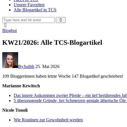
Unsere Favoriten
Alle Blogartikel in TCS
Blogbot
KW21/2026: Alle TCS-Blogartikel
By
Judith
25. Mai 2026
109 Bloggerinnen haben letzte Woche 147 Blogartikel geschrieben!
Marianne Kewitsch
Das innere Ankommen zweier Pferde – ein tief berührendes Ja
5 überzeugende Gründe, bei Schmerzen geniale ätherische Öle 
Nicole Tonoli
Wie Routinen zur Gewohnheit werden