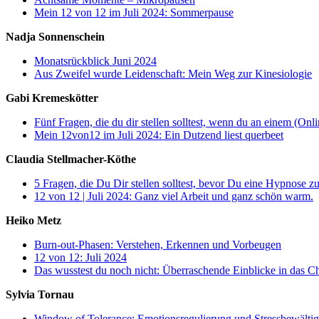
Mein 12 von 12 im Juli 2024: Sommerpause
Nadja Sonnenschein
Monatsrückblick Juni 2024
Aus Zweifel wurde Leidenschaft: Mein Weg zur Kinesiologie
Gabi Kremeskötter
Fünf Fragen, die du dir stellen solltest, wenn du an einem (Onlin
Mein 12von12 im Juli 2024: Ein Dutzend liest querbeet
Claudia Stellmacher-Köthe
5 Fragen, die Du Dir stellen solltest, bevor Du eine Hypnose 
12 von 12 | Juli 2024: Ganz viel Arbeit und ganz schön warm.
Heiko Metz
Burn-out-Phasen: Verstehen, Erkennen und Vorbeugen
12 von 12: Juli 2024
Das wusstest du noch nicht: Überraschende Einblicke in das C
Sylvia Tornau
Window of Tolerance: Emotionsregulierung und Stressbewälti