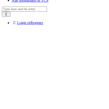
Alle Blogartikel in TCS
Login or
Register