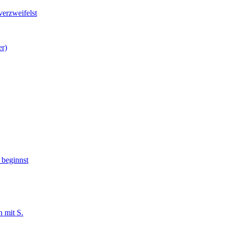
verzweifelst
er)
 beginnst
n mit S.