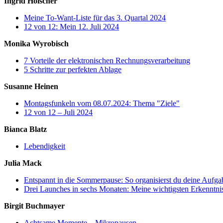
Ingrid Holscher
Meine To-Want-Liste für das 3. Quartal 2024
12 von 12: Mein 12. Juli 2024
Monika Wyrobisch
7 Vorteile der elektronischen Rechnungsverarbeitung
5 Schritte zur perfekten Ablage
Susanne Heinen
Montagsfunkeln vom 08.07.2024: Thema "Ziele"
12 von 12 – Juli 2024
Bianca Blatz
Lebendigkeit
Julia Mack
Entspannt in die Sommerpause: So organisierst du deine Aufga
Drei Launches in sechs Monaten: Meine wichtigsten Erkenntni
Birgit Buchmayer
Achtsame Momente – Mikropausen