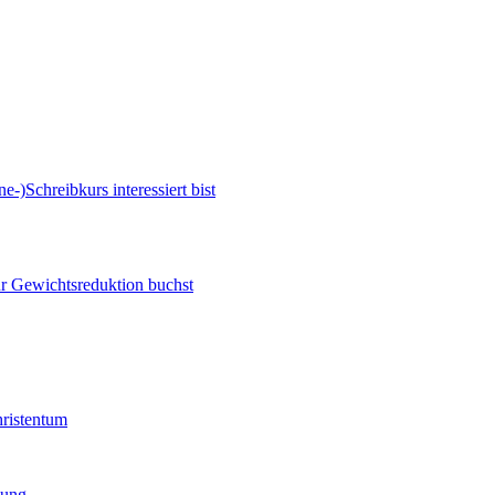
e-)Schreibkurs interessiert bist
zur Gewichtsreduktion buchst
hristentum
gung