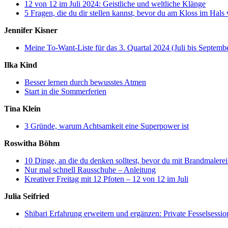
12 von 12 im Juli 2024: Geistliche und weltliche Klänge
5 Fragen, die du dir stellen kannst, bevor du am Kloss im Hals 
Jennifer Kisner
Meine To-Want-Liste für das 3. Quartal 2024 (Juli bis Septemb
Ilka Kind
Besser lernen durch bewusstes Atmen
Start in die Sommerferien
Tina Klein
3 Gründe, warum Achtsamkeit eine Superpower ist
Roswitha Böhm
10 Dinge, an die du denken solltest, bevor du mit Brandmalerei
Nur mal schnell Rausschuhe – Anleitung
Kreativer Freitag mit 12 Pfoten – 12 von 12 im Juli
Julia Seifried
Shibari Erfahrung erweitern und ergänzen: Private Fesselsessio