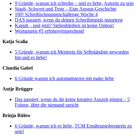
9 Gründe, warum ich schreibe – und es liebe, Autorin zu sein
Staub, Schwert und Trotz – Eine Ansgar-Geschichte
100! Schreibschnuppenchallenge Woche 4
DAS passiert, wenn du deinen Schreibimpuls ignorierst
Kaputt – und jetzt? Stehenbleiben ist keine Option!
Wortspuren #5 erfolgsversprechend
Katja Scalia
5 Gründe, warum ich Mentorin für Selbständige geworden
bin und es liebe!
Claudia Gabel
6 Gründe warum ich automatisieren mit make liebe
Antje Brügger
Das passiert, wenn du dir keine kreative Auszeit gönnst – 5
Folgen, über die niemand spricht
Brinja Bülow
6 Gründe, warum ich es liebe, TCM Ernährungsberaterin zu
sein!