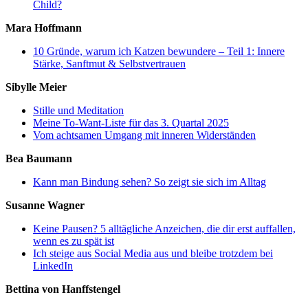
Child?
Mara Hoffmann
10 Gründe, warum ich Katzen bewundere – Teil 1: Innere
Stärke, Sanftmut & Selbstvertrauen
Sibylle Meier
Stille und Meditation
Meine To-Want-Liste für das 3. Quartal 2025
Vom achtsamen Umgang mit inneren Widerständen
Bea Baumann
Kann man Bindung sehen? So zeigt sie sich im Alltag
Susanne Wagner
Keine Pausen? 5 alltägliche Anzeichen, die dir erst auffallen,
wenn es zu spät ist
Ich steige aus Social Media aus und bleibe trotzdem bei
LinkedIn
Bettina von Hanffstengel