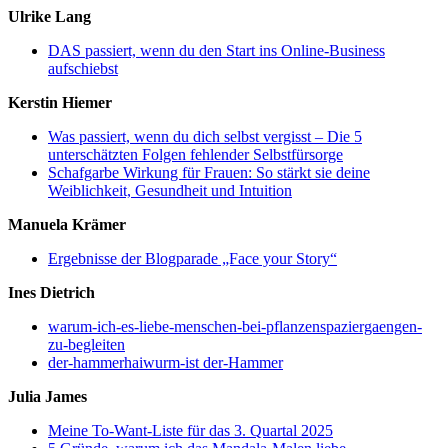
Ulrike Lang
DAS passiert, wenn du den Start ins Online-Business
aufschiebst
Kerstin Hiemer
Was passiert, wenn du dich selbst vergisst – Die 5
unterschätzten Folgen fehlender Selbstfürsorge
Schafgarbe Wirkung für Frauen: So stärkt sie deine
Weiblichkeit, Gesundheit und Intuition
Manuela Krämer
Ergebnisse der Blogparade „Face your Story“
Ines Dietrich
warum-ich-es-liebe-menschen-bei-pflanzenspaziergaengen-
zu-begleiten
der-hammerhaiwurm-ist der-Hammer
Julia James
Meine To-Want-Liste für das 3. Quartal 2025