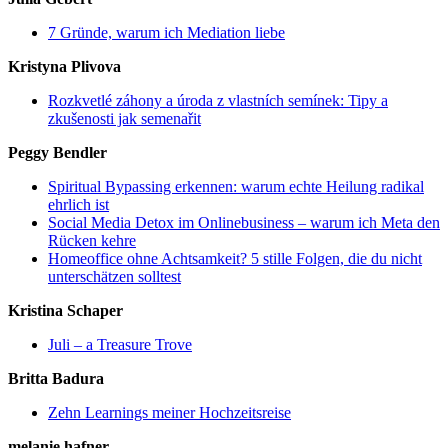
7 Gründe, warum ich Mediation liebe
Kristyna Plivova
Rozkvetlé záhony a úroda z vlastních semínek: Tipy a
zkušenosti jak semenařit
Peggy Bendler
Spiritual Bypassing erkennen: warum echte Heilung radikal
ehrlich ist
Social Media Detox im Onlinebusiness – warum ich Meta den
Rücken kehre
Homeoffice ohne Achtsamkeit? 5 stille Folgen, die du nicht
unterschätzen solltest
Kristina Schaper
Juli – a Treasure Trove
Britta Badura
Zehn Learnings meiner Hochzeitsreise
melanie hafner