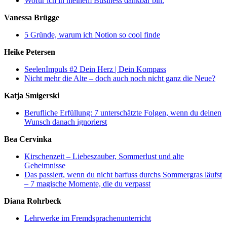
Wofür ich in meinem Business dankbar bin.
Vanessa Brügge
5 Gründe, warum ich Notion so cool finde
Heike Petersen
SeelenImpuls #2 Dein Herz | Dein Kompass
Nicht mehr die Alte – doch auch noch nicht ganz die Neue?
Katja Smigerski
Berufliche Erfüllung: 7 unterschätzte Folgen, wenn du deinen
Wunsch danach ignorierst
Bea Cervinka
Kirschenzeit – Liebeszauber, Sommerlust und alte
Geheimnisse
Das passiert, wenn du nicht barfuss durchs Sommergras läufst
– 7 magische Momente, die du verpasst
Diana Rohrbeck
Lehrwerke im Fremdsprachenunterricht