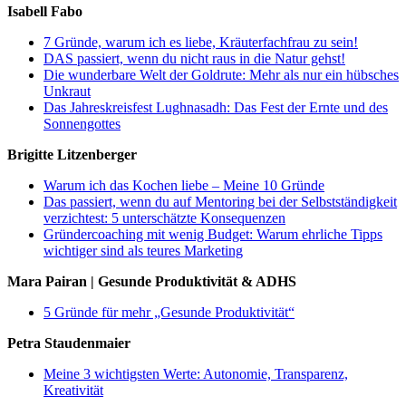
Isabell Fabo
7 Gründe, warum ich es liebe, Kräuterfachfrau zu sein!
DAS passiert, wenn du nicht raus in die Natur gehst!
Die wunderbare Welt der Goldrute: Mehr als nur ein hübsches
Unkraut
Das Jahreskreisfest Lughnasadh: Das Fest der Ernte und des
Sonnengottes
Brigitte Litzenberger
Warum ich das Kochen liebe – Meine 10 Gründe
Das passiert, wenn du auf Mentoring bei der Selbstständigkeit
verzichtest: 5 unterschätzte Konsequenzen
Gründercoaching mit wenig Budget: Warum ehrliche Tipps
wichtiger sind als teures Marketing
Mara Pairan | Gesunde Produktivität & ADHS
5 Gründe für mehr „Gesunde Produktivität“
Petra Staudenmaier
Meine 3 wichtigsten Werte: Autonomie, Transparenz,
Kreativität