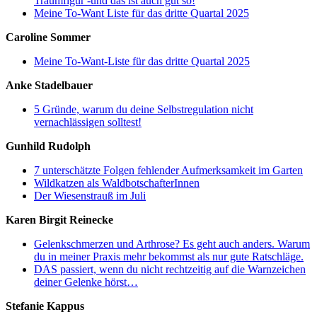
Traumfigur -und das ist auch gut so!
Meine To-Want Liste für das dritte Quartal 2025
Caroline Sommer
Meine To-Want-Liste für das dritte Quartal 2025
Anke Stadelbauer
5 Gründe, warum du deine Selbstregulation nicht
vernachlässigen solltest!
Gunhild Rudolph
7 unterschätzte Folgen fehlender Aufmerksamkeit im Garten
Wildkatzen als WaldbotschafterInnen
Der Wiesenstrauß im Juli
Karen Birgit Reinecke
Gelenkschmerzen und Arthrose? Es geht auch anders. Warum
du in meiner Praxis mehr bekommst als nur gute Ratschläge.
DAS passiert, wenn du nicht rechtzeitig auf die Warnzeichen
deiner Gelenke hörst…
Stefanie Kappus