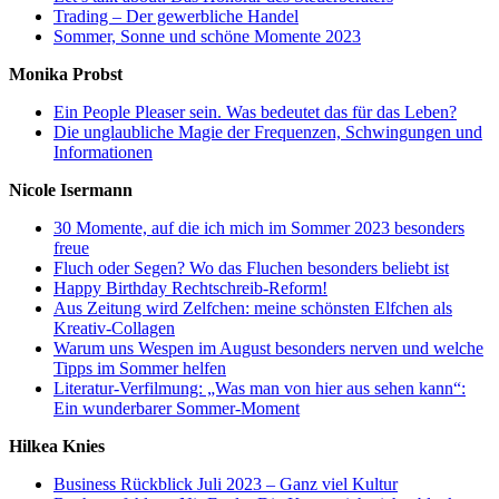
Trading – Der gewerbliche Handel
Sommer, Sonne und schöne Momente 2023
Monika Probst
Ein People Pleaser sein. Was bedeutet das für das Leben?
Die unglaubliche Magie der Frequenzen, Schwingungen und
Informationen
Nicole Isermann
30 Momente, auf die ich mich im Sommer 2023 besonders
freue
Fluch oder Segen? Wo das Fluchen besonders beliebt ist
Happy Birthday Rechtschreib-Reform!
Aus Zeitung wird Zelfchen: meine schönsten Elfchen als
Kreativ-Collagen
Warum uns Wespen im August besonders nerven und welche
Tipps im Sommer helfen
Literatur-Verfilmung: „Was man von hier aus sehen kann“:
Ein wunderbarer Sommer-Moment
Hilkea Knies
Business Rückblick Juli 2023 – Ganz viel Kultur