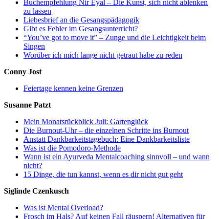
Buchempfehlung Nir Eyal – Die Kunst, sich nicht ablenken
zu lassen
Liebesbrief an die Gesangspädagogik
Gibt es Fehler im Gesangsunterricht?
“You’ve got to move it” – Zunge und die Leichtigkeit beim
Singen
Worüber ich mich lange nicht getraut habe zu reden
Conny Jost
Feiertage kennen keine Grenzen
Susanne Patzt
Mein Monatsrückblick Juli: Gartenglück
Die Burnout-Uhr – die einzelnen Schritte ins Burnout
Anstatt Dankbarkeitstagebuch: Eine Dankbarkeitsliste
Was ist die Pomodoro-Methode
Wann ist ein Ayurveda Mentalcoaching sinnvoll – und wann
nicht?
15 Dinge, die tun kannst, wenn es dir nicht gut geht
Siglinde Czenkusch
Was ist Mental Overload?
Frosch im Hals? Auf keinen Fall räuspern! Alternativen für