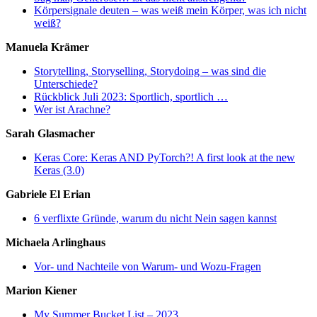
Körpersignale deuten – was weiß mein Körper, was ich nicht
weiß?
Manuela Krämer
Storytelling, Storyselling, Storydoing – was sind die
Unterschiede?
Rückblick Juli 2023: Sportlich, sportlich …
Wer ist Arachne?
Sarah Glasmacher
Keras Core: Keras AND PyTorch?! A first look at the new
Keras (3.0)
Gabriele El Erian
6 verflixte Gründe, warum du nicht Nein sagen kannst
Michaela Arlinghaus
Vor- und Nachteile von Warum- und Wozu-Fragen
Marion Kiener
My Summer Bucket List – 2023