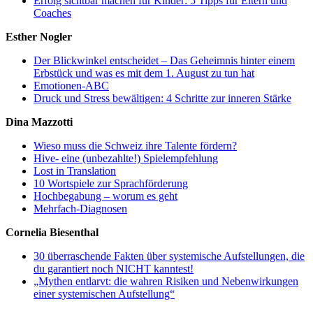
Erfolg sichtbar machen für Kinder: 5 Tipps für Eltern und
Coaches
Esther Nogler
Der Blickwinkel entscheidet – Das Geheimnis hinter einem
Erbstück und was es mit dem 1. August zu tun hat
Emotionen-ABC
Druck und Stress bewältigen: 4 Schritte zur inneren Stärke
Dina Mazzotti
Wieso muss die Schweiz ihre Talente fördern?
Hive- eine (unbezahlte!) Spielempfehlung
Lost in Translation
10 Wortspiele zur Sprachförderung
Hochbegabung – worum es geht
Mehrfach-Diagnosen
Cornelia Biesenthal
30 überraschende Fakten über systemische Aufstellungen, die
du garantiert noch NICHT kanntest!
„Mythen entlarvt: die wahren Risiken und Nebenwirkungen
einer systemischen Aufstellung“