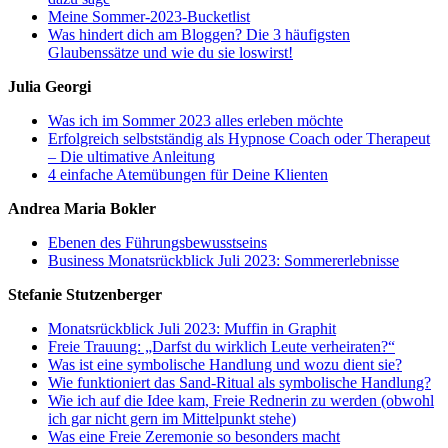
Meine Sommer-2023-Bucketlist
Was hindert dich am Bloggen? Die 3 häufigsten
Glaubenssätze und wie du sie loswirst!
Julia Georgi
Was ich im Sommer 2023 alles erleben möchte
Erfolgreich selbstständig als Hypnose Coach oder Therapeut
– Die ultimative Anleitung
4 einfache Atemübungen für Deine Klienten
Andrea Maria Bokler
Ebenen des Führungsbewusstseins
Business Monatsrückblick Juli 2023: Sommererlebnisse
Stefanie Stutzenberger
Monatsrückblick Juli 2023: Muffin in Graphit
Freie Trauung: „Darfst du wirklich Leute verheiraten?“
Was ist eine symbolische Handlung und wozu dient sie?
Wie funktioniert das Sand-Ritual als symbolische Handlung?
Wie ich auf die Idee kam, Freie Rednerin zu werden (obwohl
ich gar nicht gern im Mittelpunkt stehe)
Was eine Freie Zeremonie so besonders macht