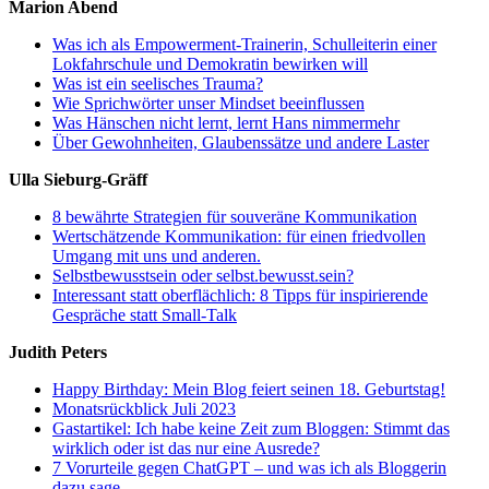
Marion Abend
Was ich als Empowerment-Trainerin, Schulleiterin einer
Lokfahrschule und Demokratin bewirken will
Was ist ein seelisches Trauma?
Wie Sprichwörter unser Mindset beeinflussen
Was Hänschen nicht lernt, lernt Hans nimmermehr
Über Gewohnheiten, Glaubenssätze und andere Laster
Ulla Sieburg-Gräff
8 bewährte Strategien für souveräne Kommunikation
Wertschätzende Kommunikation: für einen friedvollen
Umgang mit uns und anderen.
Selbstbewusstsein oder selbst.bewusst.sein?
Interessant statt oberflächlich: 8 Tipps für inspirierende
Gespräche statt Small-Talk
Judith Peters
Happy Birthday: Mein Blog feiert seinen 18. Geburtstag!
Monatsrückblick Juli 2023
Gastartikel: Ich habe keine Zeit zum Bloggen: Stimmt das
wirklich oder ist das nur eine Ausrede?
7 Vorurteile gegen ChatGPT – und was ich als Bloggerin
dazu sage