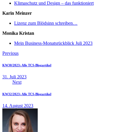
Klimaschutz und Design – das funktioniert
Karin Meinzer
Lizenz zum Blödsinn schreiben…
Monika Kristan
Mein Business-Monatsrückblick Juli 2023
Beitragsnavigation
Previous
KW30/2023: Alle TCS-Blogartikel
31. Juli 2023
Next
KW32/2023: Alle TCS-Blogartikel
14. August 2023