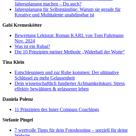
Jahresplanung machen – Du auch?
Jahresplanung für Selbstständige: Warum sie gerade für
Kreative und Multitalente unabdingbar ist
Gabi Kremeskötter
Bewertung Lektorat: Roman KARL von Tom Fuhrmann
Nov. 2024
Was ist ein Rubai?
Die 10 Prinzipien meiner Methode „Widerhall der Worte“
Tina Klein
Entschleunigen und zur Ruhe kommen: Der ultimative
Schlüssel zu mehr Gelassenheit
Dein wissenschaftlich fundierter Achtsamkeitskurs: Stress
effektiv bewältigen & gelassener leben
Daniela Polenz
11 Prinzipien des Inner Compass Coachings
Stefanie Pingel
7 wertvolle Tipps für dein Fotoshooting – speziell für deine
Website