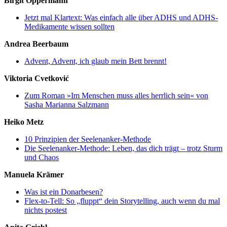
Birgit Oppermann
Jetzt mal Klartext: Was einfach alle über ADHS und ADHS-
Medikamente wissen sollten
Andrea Beerbaum
Advent, Advent, ich glaub mein Bett brennt!
Viktoria Cvetković
Zum Roman »Im Menschen muss alles herrlich sein« von
Sasha Marianna Salzmann
Heiko Metz
10 Prinzipien der Seelenanker-Methode
Die Seelenanker-Methode: Leben, das dich trägt – trotz Sturm
und Chaos
Manuela Krämer
Was ist ein Donarbesen?
Flex-to-Tell: So „fluppt“ dein Storytelling, auch wenn du mal
nichts postest