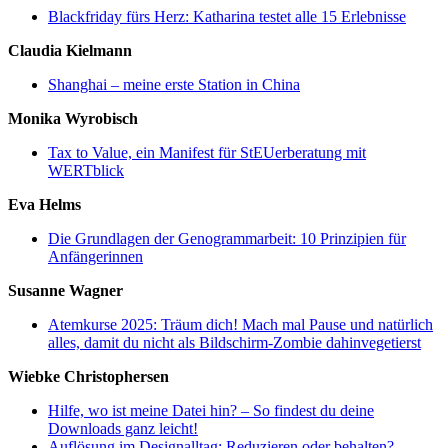
Blackfriday fürs Herz: Katharina testet alle 15 Erlebnisse
Claudia Kielmann
Shanghai – meine erste Station in China
Monika Wyrobisch
Tax to Value, ein Manifest für StEUerberatung mit
WERTblick
Eva Helms
Die Grundlagen der Genogrammarbeit: 10 Prinzipien für
Anfängerinnen
Susanne Wagner
Atemkurse 2025: Träum dich! Mach mal Pause und natürlich
alles, damit du nicht als Bildschirm-Zombie dahinvegetierst
Wiebke Christophersen
Hilfe, wo ist meine Datei hin? – So findest du deine
Downloads ganz leicht!
Auflösung im Designalltag: Reduzieren oder behalten?