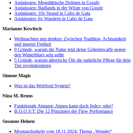
Andalusien: Megalithische Dolmen in Gorafe
Andalusien: Badlands in der Wüste von Gorafe
Andalusien: 10x Strand in Cabo de Gata
Andalusien: 6x Wandern in Cabo de Gata
Marianne Kewitsch
Weihnachten neu denken: Zwischen Tradition, Achtsamkeit
und innerer Freiheit
9 Gründe, warum die Natur jetzt deine Geheimwaffe gegen
den Winterblues sein sollte
5 Gründe, warum ätherische Öle die natürliche Pflege für dein
Tier revolutionieren
Simone Magis
Was ist das WebSoul System?
Nina M. Bruns
Funktionale Atmung: Atmen kann doch Jede:r, oder?
B.O.O.S:T: Die 12 Prinzipien der Flow Performance
Susanne Heinen
Montagsfunkeln vom 18.11.2024: Thema „Wunder“