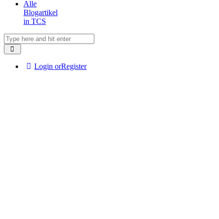
Alle
Blogartikel
in TCS
Login or
Register