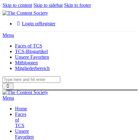
Skip to content
Skip to sidebar
Skip to footer
Login or
Register
Menu
Faces of TCS
TCS-Blogartikel
Unsere Favoriten
Mitbloggen
Mitgliederbereich
Menu
Home
Faces
of
TCS
Unsere
Favoriten