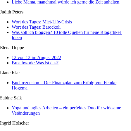
Liebe Mama, manchmal würde ich gerne die Zeit anhalten.
Judith Peters
Wort des Tages: Miet-Life-Crisis​​​​​​​​
Wort des Tages: Barockoli
Was soll ich bloggen? 10 tolle Quellen für neue Blogartikel-
Ideen
Elena Deppe
12 von 12 im August 2022
Breathwork: Was ist das?
Liane Klar
Buchrezension – Der Finanzplan zum Erfolg von Femke
Hogema
Sabine Salk
Yoga und agiles Arbeiten – ein perfektes Duo für wirksame
Veränderungen
Ingrid Holscher