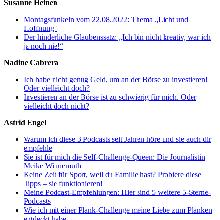
Susanne Heinen
Montagsfunkeln vom 22.08.2022: Thema „Licht und
Hoffnung“
Der hinderliche Glaubenssatz: „Ich bin nicht kreativ, war ich
ja noch nie!“
Nadine Cabrera
Ich habe nicht genug Geld, um an der Börse zu investieren!
Oder vielleicht doch?
Investieren an der Börse ist zu schwierig für mich. Oder
vielleicht doch nicht?
Astrid Engel
Warum ich diese 3 Podcasts seit Jahren höre und sie auch dir
empfehle
Sie ist für mich die Self-Challenge-Queen: Die Journalistin
Meike Winnemuth
Keine Zeit für Sport, weil du Familie hast? Probiere diese
Tipps – sie funktionieren!
Meine Podcast-Empfehlungen: Hier sind 5 weitere 5-Sterne-
Podcasts
Wie ich mit einer Plank-Challenge meine Liebe zum Planken
entdeckt habe