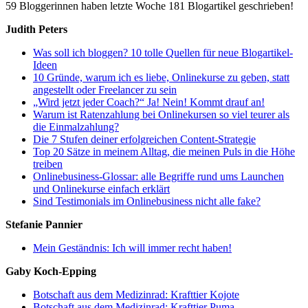
59 Bloggerinnen haben letzte Woche 181 Blogartikel geschrieben!
Judith Peters
Was soll ich bloggen? 10 tolle Quellen für neue Blogartikel-
Ideen
10 Gründe, warum ich es liebe, Onlinekurse zu geben, statt
angestellt oder Freelancer zu sein
„Wird jetzt jeder Coach?“ Ja! Nein! Kommt drauf an!
Warum ist Ratenzahlung bei Onlinekursen so viel teurer als
die Einmalzahlung?
Die 7 Stufen deiner erfolgreichen Content-Strategie
Top 20 Sätze in meinem Alltag, die meinen Puls in die Höhe
treiben
Onlinebusiness-Glossar: alle Begriffe rund ums Launchen
und Onlinekurse einfach erklärt
Sind Testimonials im Onlinebusiness nicht alle fake?
Stefanie Pannier
Mein Geständnis: Ich will immer recht haben!
Gaby Koch-Epping
Botschaft aus dem Medizinrad: Krafttier Kojote
Botschaft aus dem Medizinrad: Krafttier Puma