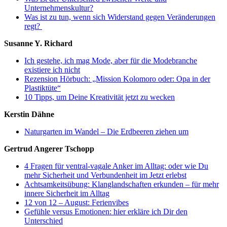
Unternehmenskultur?
Was ist zu tun, wenn sich Widerstand gegen Veränderungen
regt?
Susanne Y. Richard
Ich gestehe, ich mag Mode, aber für die Modebranche
existiere ich nicht
Rezension Hörbuch: „Mission Kolomoro oder: Opa in der
Plastiktüte“
10 Tipps, um Deine Kreativität jetzt zu wecken
Kerstin Dähne
Naturgarten im Wandel – Die Erdbeeren ziehen um
Gertrud Angerer Tschopp
4 Fragen für ventral-vagale Anker im Alltag: oder wie Du
mehr Sicherheit und Verbundenheit im Jetzt erlebst
Achtsamkeitsübung: Klanglandschaften erkunden – für mehr
innere Sicherheit im Alltag
12 von 12 – August: Ferienvibes
Gefühle versus Emotionen: hier erkläre ich Dir den
Unterschied