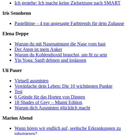
Ich gestehe: Ich mache keine Zielsetzung nach SMART
Iris Sennhenn
Pastelltöne – 4 top angesagte Farbtrends für dein Zuhause
Elena Deppe
Warum du mit Nasenatmung die Nase vorn hast
Der Atem ist mein Anker
Warum du Kohlendioxid brauchst, um fit zu sein
Yin Yoga: Sanft dehnen und loslassen
Uli Pauer
Virtuell ausmisten
Vereinfache dein Leben: Die 10 wichtigsten Punkte
Test
6 Gründe für das Horten von Dingen
18 Shades of Grey – Miami Edition
Warum dich Ausmisten glücklich macht
Marion Abend
Wann hören wir endlich auf, seelische Erkrankungen zu
tabuisieren?