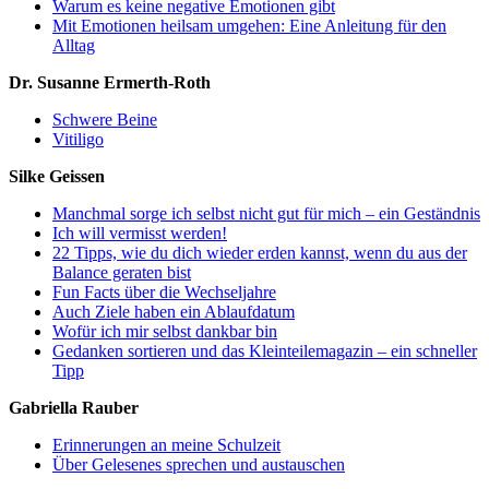
Warum es keine negative Emotionen gibt
Mit Emotionen heilsam umgehen: Eine Anleitung für den
Alltag
Dr. Susanne Ermerth-Roth
Schwere Beine
Vitiligo
Silke Geissen
Manchmal sorge ich selbst nicht gut für mich – ein Geständnis
Ich will vermisst werden!
22 Tipps, wie du dich wieder erden kannst, wenn du aus der
Balance geraten bist
Fun Facts über die Wechseljahre
Auch Ziele haben ein Ablaufdatum
Wofür ich mir selbst dankbar bin
Gedanken sortieren und das Kleinteilemagazin – ein schneller
Tipp
Gabriella Rauber
Erinnerungen an meine Schulzeit
Über Gelesenes sprechen und austauschen