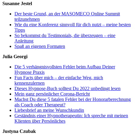
Susanne Jestel
Der beste Grund, an der MASOMECO Online Summit
teilzunehmen
Wie du eine Konferenz sinnvoll für dich nutzt – meine besten
Tipps
So bekommst du Testimonials, die überzeugen – eine
Anleitung
Spaß an eigenen Formaten
Julia Georgi
Die 5 verhängnisvollsten Fehler beim Aufbau Deiner
Hypnose Praxis
Fun Facts über mich – der einfache Weg, mich
kennenzulernen
Dieses Hypnose-Buch solltest Du 2022 unbedingt lesen
Mein ganz persönlicher Corona-Bericht
Machst Du diese 5 fatalen Fehler bei der Honorarberechnung
als Coach oder Therapeut?
Liebesbrief an meine Wunschkundin
Geständnis einer Hypnotherapeutin: Ich spreche mit meinen
Klienten über Persönliches
Justyna Czubak