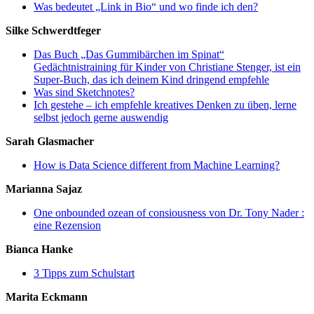
Was bedeutet „Link in Bio“ und wo finde ich den?
Silke Schwerdtfeger
Das Buch „Das Gummibärchen im Spinat“
Gedächtnistraining für Kinder von Christiane Stenger, ist ein
Super-Buch, das ich deinem Kind dringend empfehle
Was sind Sketchnotes?
Ich gestehe – ich empfehle kreatives Denken zu üben, lerne
selbst jedoch gerne auswendig
Sarah Glasmacher
How is Data Science different from Machine Learning?
Marianna Sajaz
One onbounded ozean of consiousness von Dr. Tony Nader :
eine Rezension
Bianca Hanke
3 Tipps zum Schulstart
Marita Eckmann