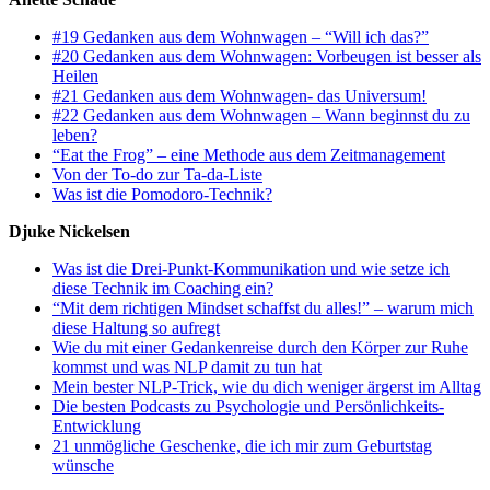
#19 Gedanken aus dem Wohnwagen – “Will ich das?”
#20 Gedanken aus dem Wohnwagen: Vorbeugen ist besser als
Heilen
#21 Gedanken aus dem Wohnwagen- das Universum!
#22 Gedanken aus dem Wohnwagen – Wann beginnst du zu
leben?
“Eat the Frog” – eine Methode aus dem Zeitmanagement
Von der To-do zur Ta-da-Liste
Was ist die Pomodoro-Technik?
Djuke Nickelsen
Was ist die Drei-Punkt-Kommunikation und wie setze ich
diese Technik im Coaching ein?
“Mit dem richtigen Mindset schaffst du alles!” – warum mich
diese Haltung so aufregt
Wie du mit einer Gedankenreise durch den Körper zur Ruhe
kommst und was NLP damit zu tun hat
Mein bester NLP-Trick, wie du dich weniger ärgerst im Alltag
Die besten Podcasts zu Psychologie und Persönlichkeits-
Entwicklung
21 unmögliche Geschenke, die ich mir zum Geburtstag
wünsche