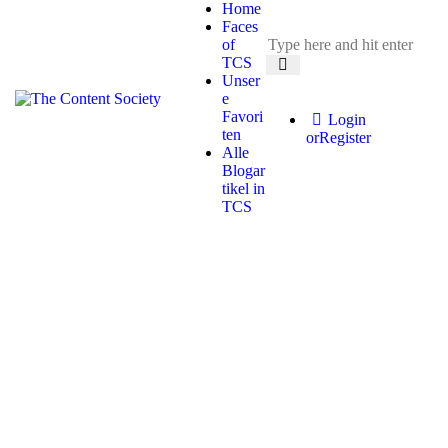
Home
Faces
of
TCS
Unser
e
Favori
Login
ten
or
Register
Alle
Blogar
tikel in
TCS