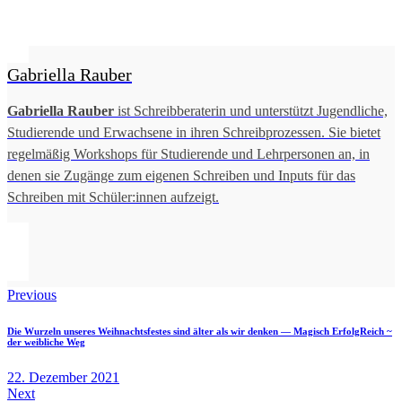
Gabriella Rauber
Gabriella Rauber
ist Schreibberaterin und unterstützt Jugendliche,
Studierende und Erwachsene in ihren Schreibprozessen. Sie bietet
regelmäßig Workshops für Studierende und Lehrpersonen an, in
denen sie Zugänge zum eigenen Schreiben und Inputs für das
Schreiben mit Schüler:innen aufzeigt.
Beitragsnavigation
Previous
Die Wurzeln unseres Weihnachtsfestes sind älter als wir denken — Magisch ErfolgReich ~
der weibliche Weg
22. Dezember 2021
Next