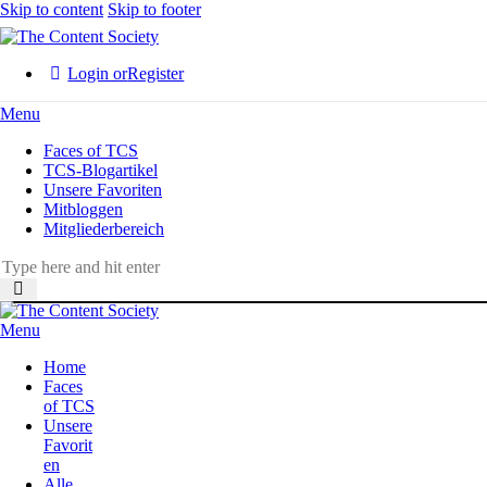
Skip to content
Skip to footer
Login or
Register
Menu
Faces of TCS
TCS-Blogartikel
Unsere Favoriten
Mitbloggen
Mitgliederbereich
Menu
Home
Faces
of TCS
Unsere
Favorit
en
Alle