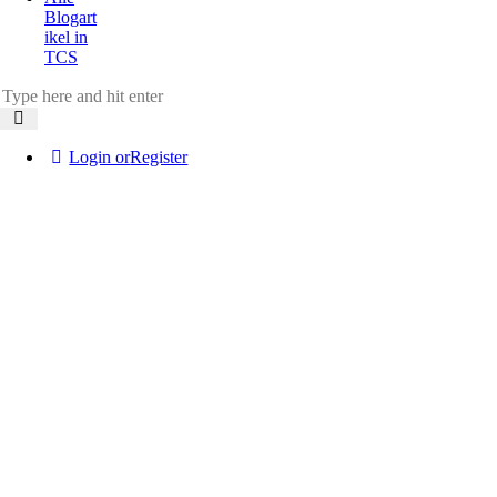
Blogart
ikel in
TCS
Login or
Register