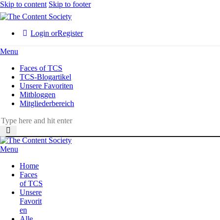
Skip to content
Skip to footer
Login or
Register
Menu
Faces of TCS
TCS-Blogartikel
Unsere Favoriten
Mitbloggen
Mitgliederbereich
Menu
Home
Faces
of TCS
Unsere
Favorit
en
Alle