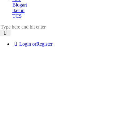
Blogart
ikel in
TCS
Login or
Register