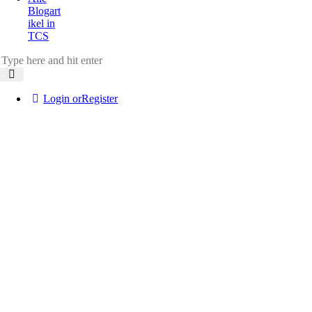
Blogart
ikel in
TCS
Login or
Register