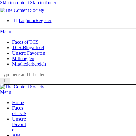
Skip to content
Skip to footer
Login or
Register
Menu
Faces of TCS
TCS-Blogartikel
Unsere Favoriten
Mitbloggen
Mitgliederbereich
Menu
Home
Faces
of TCS
Unsere
Favorit
en
Alle