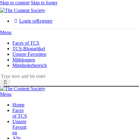
Skip to content
Skip to footer
Login or
Register
Menu
Faces of TCS
TCS-Blogartikel
Unsere Favoriten
Mitbloggen
Mitgliederbereich
Menu
Home
Faces
of TCS
Unsere
Favorit
en
Alle