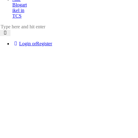
Blogart
ikel in
TCS
Login or
Register