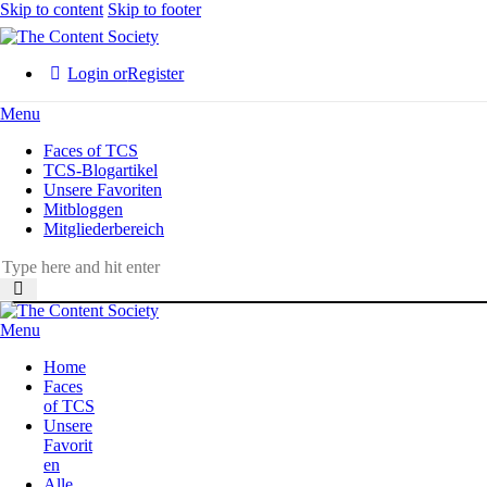
Skip to content
Skip to footer
Login or
Register
Menu
Faces of TCS
TCS-Blogartikel
Unsere Favoriten
Mitbloggen
Mitgliederbereich
Menu
Home
Faces
of TCS
Unsere
Favorit
en
Alle