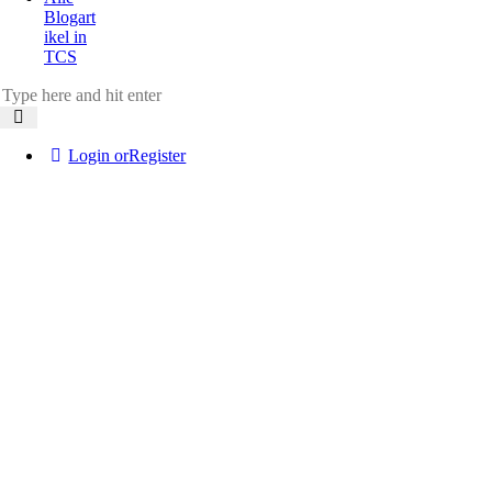
Blogart
ikel in
TCS
Login or
Register