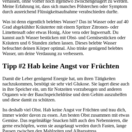
verlassen, ohne vorher noch irgendwo zwischengelagert zu werden.
Meine Erfahrung ist, dass sich manches Pölsterchen oder Symptom
durch ausreichend Flüssigkeitsaufnahme verabschieden durfte.
Was ist denn eigentlich belebtes Wasser? Das ist Wasser oder auf 40
Grad abgekühlter Kräutertee mit einem Spritzer Zitronen- oder
Limettensaft oder etwas Honig, Aloe vera oder Ingwersaft. Du
kannst auch Wasser bestücken mit Obst- und Gemüsestücken oder
Kräutern und 6 Stunden ziehen lassen. Dieses belebte Wasser
befeuchtet deinen Körper optimal. Also trinke genügend belebtes
Wasser, um deine Verdauung zu verbessern.
Tipp #2 Hab keine Angst vor Früchten
Damit die Leber genügend Energie hat, um ihren Tätigkeiten
nachzukommen, benötigt sie sehr viel Glukose. Sie lagert diese auch
in ihre Speicher ein, um für Notzeiten vorzubeugen und anderen
Organen wie der Bauchspeicheldrüse und dem Gehirn auszuhelfen
und diese damit zu schützen.
Iss deshalb viel Obst. Hab keine Angst vor Früchten und trau dich,
immer wieder davon zu essen. Am besten Obst zusammen mit etwas
Gemüse. Das regelmäßige Snacken hilft auch den Nebennieren, die
gerne erschöpfen, wenn sie ausgelaugt werden durch Fasten, lange
Pausen zwischen den Mahlzeiten und Alltagsstress.