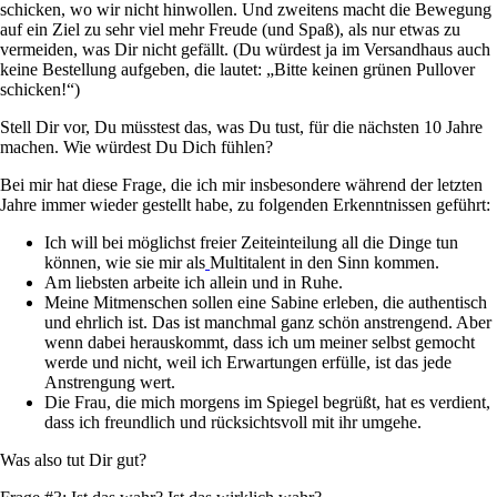
schicken, wo wir nicht hinwollen. Und zweitens macht die Bewegung
auf ein Ziel zu sehr viel mehr Freude (und Spaß), als nur etwas zu
vermeiden, was Dir nicht gefällt. (Du würdest ja im Versandhaus auch
keine Bestellung aufgeben, die lautet: „Bitte keinen grünen Pullover
schicken!“)
Stell Dir vor, Du müsstest das, was Du tust, für die nächsten 10 Jahre
machen. Wie würdest Du Dich fühlen?
Bei mir hat diese Frage, die ich mir insbesondere während der letzten
Jahre immer wieder gestellt habe, zu folgenden Erkenntnissen geführt:
Ich will bei möglichst freier Zeiteinteilung all die Dinge tun
können, wie sie mir als
Multitalent in den Sinn kommen.
Am liebsten arbeite ich allein und in Ruhe.
Meine Mitmenschen sollen eine Sabine erleben, die authentisch
und ehrlich ist. Das ist manchmal ganz schön anstrengend. Aber
wenn dabei herauskommt, dass ich um meiner selbst gemocht
werde und nicht, weil ich Erwartungen erfülle, ist das jede
Anstrengung wert.
Die Frau, die mich morgens im Spiegel begrüßt, hat es verdient,
dass ich freundlich und rücksichtsvoll mit ihr umgehe.
Was also tut
Dir
gut?