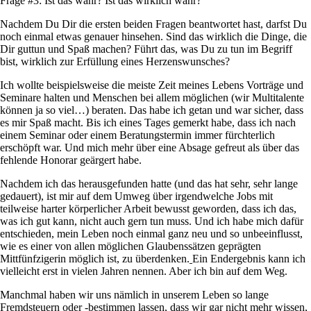
Frage #3: Ist das wahr? Ist das wirklich wahr?
Nachdem Du Dir die ersten beiden Fragen beantwortet hast, darfst Du
noch einmal etwas genauer hinsehen. Sind das wirklich die Dinge, die
Dir guttun und Spaß machen? Führt das, was Du zu tun im Begriff
bist, wirklich zur Erfüllung eines Herzenswunsches?
Ich wollte beispielsweise die meiste Zeit meines Lebens Vorträge und
Seminare halten und Menschen bei allem möglichen (wir Multitalente
können ja so viel…) beraten. Das habe ich getan und war sicher, dass
es mir Spaß macht. Bis ich eines Tages gemerkt habe, dass ich nach
einem Seminar oder einem Beratungstermin immer fürchterlich
erschöpft war. Und mich mehr über eine Absage gefreut als über das
fehlende Honorar geärgert habe.
Nachdem ich das herausgefunden hatte (und das hat sehr, sehr lange
gedauert), ist mir auf dem Umweg über irgendwelche Jobs mit
teilweise harter körperlicher Arbeit bewusst geworden, dass ich das,
was ich gut kann, nicht auch gern tun muss. Und ich habe mich dafür
entschieden, mein Leben noch einmal ganz neu und so unbeeinflusst,
wie es einer von allen möglichen Glaubenssätzen geprägten
Mittfünfzigerin möglich ist, zu überdenken.
Ein Endergebnis kann ich
vielleicht erst in vielen Jahren nennen. Aber ich bin auf dem Weg.
Manchmal haben wir uns nämlich in unserem Leben so lange
Fremdsteuern oder -bestimmen lassen, dass wir gar nicht mehr wissen,