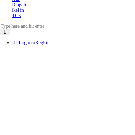
Blogart
ikel in
TCS
Login or
Register