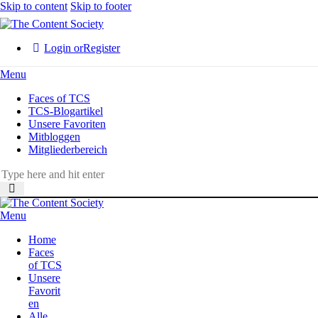
Skip to content
Skip to footer
Login or
Register
Menu
Faces of TCS
TCS-Blogartikel
Unsere Favoriten
Mitbloggen
Mitgliederbereich
Menu
Home
Faces
of TCS
Unsere
Favorit
en
Alle