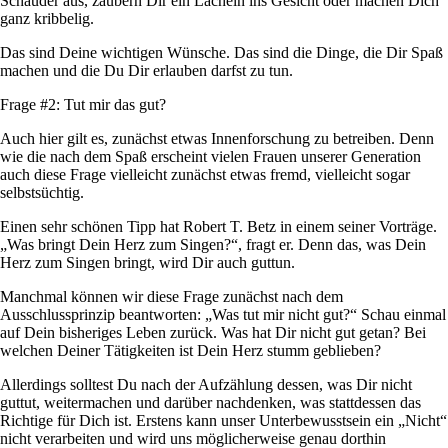
Schauder aus, zaubern Dir ein Lächeln ins Gesicht oder machen Dich
ganz kribbelig.
Das sind Deine wichtigen Wünsche. Das sind die Dinge, die Dir Spaß
machen und die Du Dir erlauben darfst zu tun.
Frage #2: Tut mir das gut?
Auch hier gilt es, zunächst etwas Innenforschung zu betreiben. Denn
wie die nach dem Spaß erscheint vielen Frauen unserer Generation
auch diese Frage vielleicht zunächst etwas fremd, vielleicht sogar
selbstsüchtig.
Einen sehr schönen Tipp hat Robert T. Betz in einem seiner Vorträge.
„Was bringt Dein Herz zum Singen?“, fragt er. Denn das, was Dein
Herz zum Singen bringt, wird Dir auch guttun.
Manchmal können wir diese Frage zunächst nach dem
Ausschlussprinzip beantworten: „Was tut mir
nicht
gut?“ Schau einmal
auf Dein bisheriges Leben zurück. Was hat Dir nicht gut getan? Bei
welchen Deiner Tätigkeiten ist Dein Herz stumm geblieben?
Allerdings solltest Du nach der Aufzählung dessen, was Dir
nicht
guttut, weitermachen und darüber nachdenken, was stattdessen das
Richtige für Dich ist. Erstens kann unser Unterbewusstsein ein „Nicht“
nicht verarbeiten und wird uns möglicherweise genau dorthin