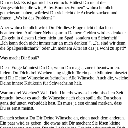
Du merkst: Es ist gar nicht so einfach. Hättest Du nicht die
Vorgeschichte, die wir „Baby-Boomer-Frauen“ wahrscheinlich
gemeinsam haben, würdest Du vielleicht die Achseln zucken und
fragen: „Wo ist das Problem?“
Aber wahrscheinlich wirst Du Dir diese Frage nicht einfach so
beantworten. Auf einer Nebenspur in Deinem Gehirn wird es denken:
„Es geht in diesem Leben nicht um Spaß, sondern um Sicherheit!“,
„Ich kann doch nicht immer nur an mich denken!“, „Ja, sind wir denn
die Spaßgesellschaft?“ oder „In meinem Alter ist das ja wohl zu spät!“
Was macht Dir Spaß?
Diese Frage könntest Du Dir, wenn Du magst, zuerst beantworten.
Indem Du Dich drei Wochen lang täglich für ein paar Minuten hinsetzt
und Dir Deine Wünsche aufschreibst. Alle Wünsche. Auch die, welche
Deine innere Kritikerin für Schwachsinn hält.
Warum drei Wochen? Weil Dein Unterbewusstsein ein bisschen Zeit
braucht, bevor es auch die Wünsche nach oben spült, die Du schon
ganz tief unten verbuddelt hast. Es muss ja erst einmal merken, dass
Du es ernst meinst.
Danach schaust Du Dir Deine Wünsche an, einen nach dem anderen.
Ein paar wird es geben, die etwas mit Dir machen: Sie lösen kleine