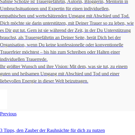
Sabine Scholze
ist Trauergefährtin, Autorin, Bloggerin, Mentorin in
Umbruchsituationen und Expertin für einen individuellen,
empathischen und wertschätzenden Umgang mit Abschied und Tod.
Dich möchte sie darin unterstützen, mit Deiner Trauer so zu leben, wie
es
Dir
gut tut. Gern ist sie während der Zeit, in der Du Unterstützung
brauchst, als Trauergefährtin an Deiner Seite, berät Dich bei der
Organisation, wenn Du keine konfessionelle oder konventionelle
Trauerfeier möchtest – bis hin zum Schreiben oder Halten einer
individuellen Trauerrede.
Ihr größter Wunsch und ihre Vision: Mit dem, was sie tut, zu einem
guten und heilsamen Umgang mit Abschied und Tod und einer
liebevollen Energie in dieser Welt beizutragen.
Beitragsnavigation
Previous
3 Tipps, den Zauber der Rauhnächte für dich zu nutzen