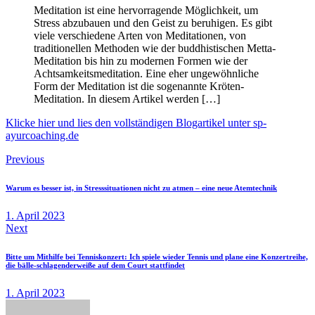
Meditation ist eine hervorragende Möglichkeit, um
Stress abzubauen und den Geist zu beruhigen. Es gibt
viele verschiedene Arten von Meditationen, von
traditionellen Methoden wie der buddhistischen Metta-
Meditation bis hin zu modernen Formen wie der
Achtsamkeitsmeditation. Eine eher ungewöhnliche
Form der Meditation ist die sogenannte Kröten-
Meditation. In diesem Artikel werden […]
Klicke hier und lies den vollständigen Blogartikel unter sp-
ayurcoaching.de
Beitragsnavigation
Previous
Warum es besser ist, in Stresssituationen nicht zu atmen – eine neue Atemtechnik
1. April 2023
Next
Bitte um Mithilfe bei Tenniskonzert: Ich spiele wieder Tennis und plane eine Konzertreihe,
die bälle-schlagenderweiße auf dem Court stattfindet
1. April 2023