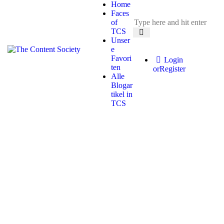
Home
Faces
of
TCS
Unser
e
Favori
Login
ten
or
Register
Alle
Blogar
tikel in
TCS